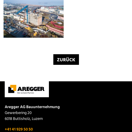
ZURÜCK
Aregger AG Bauunternehmung
Gewerbering 20
6018 Buttisholz, Luzern
+41 41 929 50 50